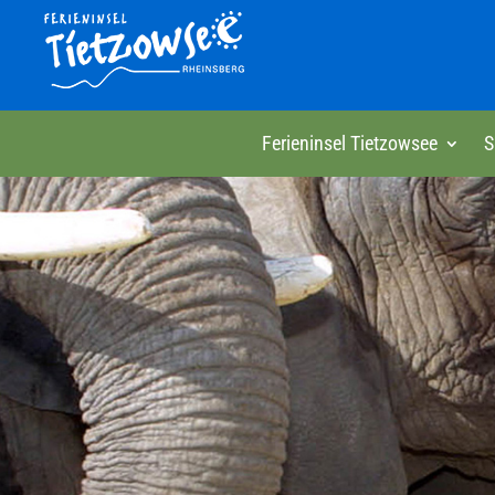
Ferieninsel Tietzowsee
S