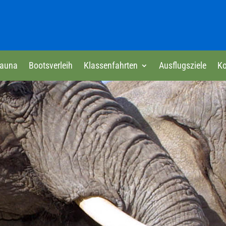
auna
Bootsverleih
Klassenfahrten
Ausflugsziele
Ko