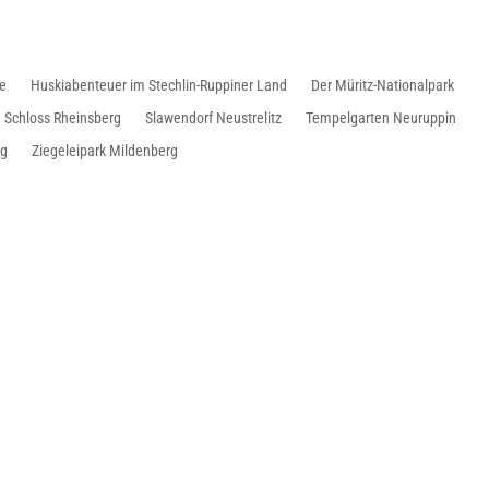
le
Huskiabenteuer im Stechlin-Ruppiner Land
Der Müritz-Nationalpark
Schloss Rheinsberg
Slawendorf Neustrelitz
Tempelgarten Neuruppin
ng
Ziegeleipark Mildenberg