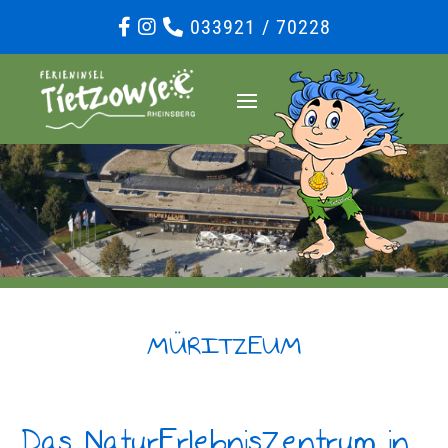
033921 / 70228
MÜRITZEUM
Das NaturErlebnisZentrum in